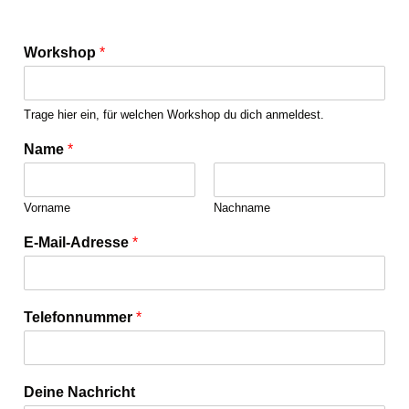
Workshop
*
Trage hier ein, für welchen Workshop du dich anmeldest.
Name
*
Vorname
Nachname
N
E-Mail-Adresse
*
a
m
e
N
Telefonnummer
*
a
m
e
D
Deine Nachricht
e