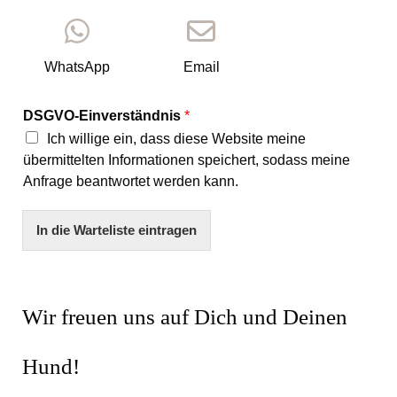
WhatsApp
Email
D
DSGVO-Einverständnis
*
S
Ich willige ein, dass diese Website meine
G
V
übermittelten Informationen speichert, sodass meine
O
Anfrage beantwortet werden kann.
-
E
In die Warteliste eintragen
i
n
v
e
r
Wir freuen uns auf Dich und Deinen
s
t
ä
Hund!
n
d