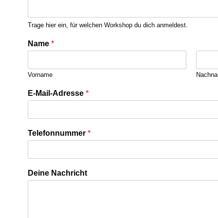
Trage hier ein, für welchen Workshop du dich anmeldest.
D
Name
*
e
i
n
Vorname
Nachn
e
d
E-Mail-Adresse
*
e
r
E
-
Telefonnummer
*
M
a
i
l
Deine Nachricht
-
A
d
r
e