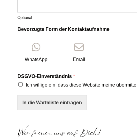
s
s
e
Optional
Bevorzugte Form der Kontaktaufnahme
WhatsApp
Email
DSGVO-Einverständnis
*
Ich willige ein, dass diese Website meine übermitt
In die Warteliste eintragen
Wir freuen uns auf Dich!